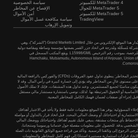
MetaTrader 4 للكمبيوتر
سياسة الخصوصية
MetaTrader 5 للجوال
الإفصاح عن المخاطر
MetaTrader 5 للكمبيوتر
أمن الأموال
TradingView
سياسة مكافحة غسل الأموال
وتمويل الإرهاب
يُدار هذا الموقع الإلكتروني من خلال Grand Markets Limited ("الشركة")، وهي
شركة مُسجَّلة ومُدرجة في اتحاد جزر القمر بصفتها مؤسسة وساطة ومقاصة دولية
مُرخصة، بموجب رقم الترخيص L15998/GML. ويقع المكتب المسجل في
Hamchaku, Mutsamudu, Autonomous Island of Anjouan, Union of
Comoros.
تحذير المخاطر: ينطوي تداول عقود الفروقات (CFDs) والفوركس بالرافعة المالية
على مستوى عالٍ من المخاطر وقد يؤدي إلى خسارة كبيرة في رأس المال. وقد لا
يكون مناسبًا لجميع المستثمرين. وعند تداول هذه المشتقات، فإنك لا تملك الأصول
الأساسية أو الحقوق المرتبطة بها. لذلك، نوصي باستشارة مستشار مالي مستقل
قبل إجراء أي صفقات لضمان فهمك الكامل للمخاطر المعنية.
إخلاء المسؤولية: يوفر هذا الموقع معلومات عامة فقط ولا يأخذ في الاعتبار أهدافك
الاستثمارية أو احتياجاتك أو وضعك المالي المحدد. قبل اتخاذ قرار بالتداول أو مواصلة
الاحتفاظ بأي منتجات مشتقة، ينبغي عليك تقييم أهدافك واحتياجاتك ووضعك المالي
الشخصي بدقة. للحصول على معلومات مفصلة حول خدماتنا ورسومنا ومنتجاتنا،
يُرجى الرجوع إلى وثائقنا الرسمية. وتأكد من قراءة جميع الوثائق القانونية ذات الصلة
لاتخاذ قرارات استثمارية مستنيرة استنادًا إلى فهم كامل للمخاطر والمعلومات