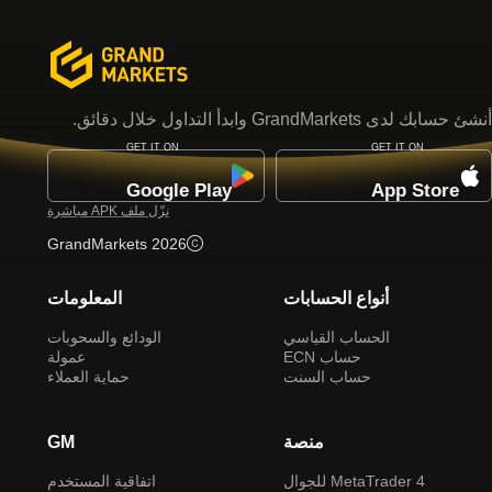
أنشئ حسابك لدى GrandMarkets وابدأ التداول خلال دقائق.
GET IT ON
GET IT ON
Google Play
App Store
نزّل ملف APK مباشرة
2026 GrandMarkets
أنواع الحسابات
المعلومات
الحساب القياسي
الودائع والسحوبات
حساب ECN
عمولة
حساب السنت
حماية العملاء
منصة
GM
MetaTrader 4 للجوال
اتفاقية المستخدم