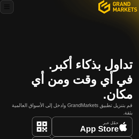
في أي وقت ومن أي
مكان.
قم بتنزيل تطبيق GrandMarkets وادخل إلى الأسواق العالمية
بثقة.
حمّل عبر
App Store