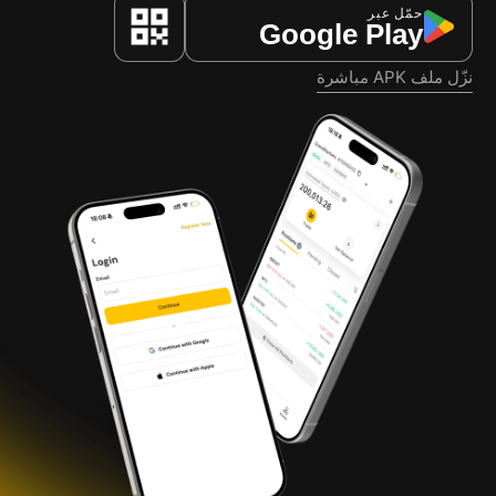
حمّل عبر
Google Play
نزّل ملف APK مباشرة