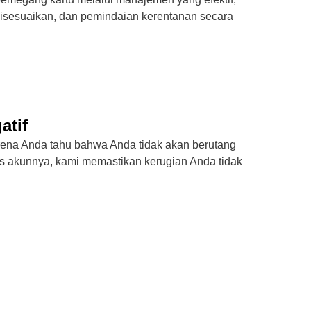
sesuaikan, dan pemindaian kerentanan secara
atif
rena Anda tahu bahwa Anda tidak akan berutang
s akunnya, kami memastikan kerugian Anda tidak