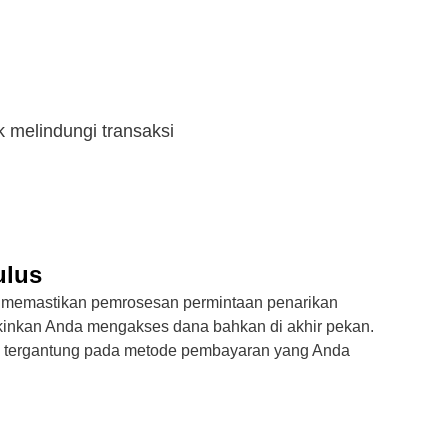
k melindungi transaksi
ulus
mi memastikan pemrosesan permintaan penarikan
inkan Anda mengakses dana bahkan di akhir pekan.
 tergantung pada metode pembayaran yang Anda