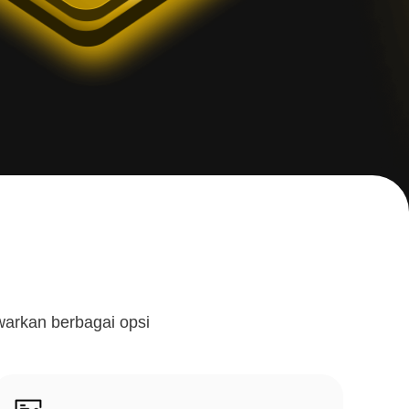
warkan berbagai opsi