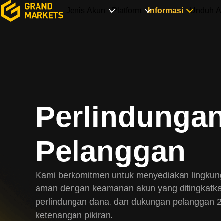
Jenis Akun
Platform
Informasi
Unduh Ap
Perlindunga
Pelanggan
Kami berkomitmen untuk menyediakan lingku
aman dengan keamanan akun yang ditingkatka
perlindungan dana, dan dukungan pelanggan 
ketenangan pikiran.