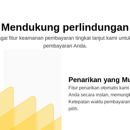
Mendukung perlindungan
agai fitur keamanan pembayaran tingkat lanjut kami untu
pembayaran Anda.
Penarikan yang M
Fitur penarikan otomatis ka
Anda secara instan, memungk
Ketepatan waktu pembayaran
pilih.