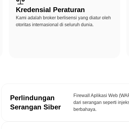
Kredensial Peraturan
Kami adalah broker berlisensi yang diatur oleh
otoritas internasional di seluruh dunia.
Firewall Aplikasi Web (WAF
Perlindungan
dari serangan seperti inje
Serangan Siber
berbahaya.