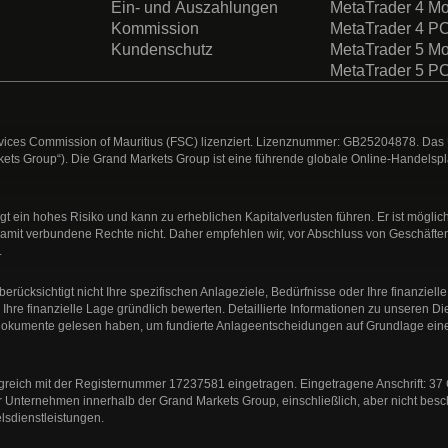
Ein- und Auszahlungen
MetaTrader 4 Mo
Kommission
MetaTrader 4 P
Kundenschutz
MetaTrader 5 Mo
MetaTrader 5 P
ervices Commission of Mauritius (FSC) lizenziert. Lizenznummer: GB25204878. Das 
Group“). Die Grand Markets Group ist eine führende globale Online-Handelsplattfo
t ein hohes Risiko und kann zu erheblichen Kapitalverlusten führen. Er ist möglic
amit verbundene Rechte nicht. Daher empfehlen wir, vor Abschluss von Geschäfte
.
rücksichtigt nicht Ihre spezifischen Anlageziele, Bedürfnisse oder Ihre finanzielle
d Ihre finanzielle Lage gründlich bewerten. Detaillierte Informationen zu unseren 
chtsdokumente gelesen haben, um fundierte Anlageentscheidungen auf Grundlage ei
Königreich mit der Registernummer 17237581 eingetragen. Eingetragene Anschrift
r Unternehmen innerhalb der Grand Markets Group, einschließlich, aber nicht besc
lsdienstleistungen.