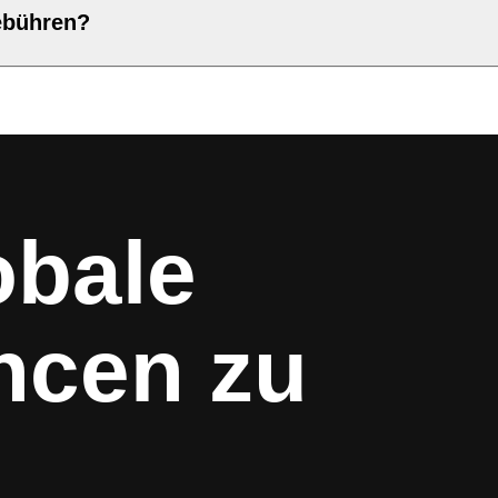
ebühren?
obale
ncen zu