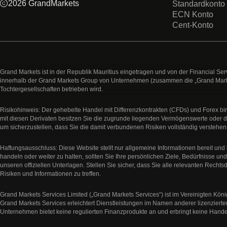
2026 GrandMarkets
Standardkonto
ECN Konto
Cent-Konto
Grand Markets ist in der Republik Mauritius eingetragen und von der Financial S
innerhalb der Grand Markets Group von Unternehmen (zusammen die „Grand Markets 
Tochtergesellschaften betrieben wird.
Risikohinweis: Der gehebelte Handel mit Differenzkontrakten (CFDs) und Forex birg
mit diesen Derivaten besitzen Sie die zugrunde liegenden Vermögenswerte oder d
um sicherzustellen, dass Sie die damit verbundenen Risiken vollständig verstehen
Haftungsausschluss: Diese Website stellt nur allgemeine Informationen bereit und be
handeln oder weiter zu halten, sollten Sie Ihre persönlichen Ziele, Bedürfnisse un
unseren offiziellen Unterlagen. Stellen Sie sicher, dass Sie alle relevanten Re
Risiken und Informationen zu treffen.
Grand Markets Services Limited („Grand Markets Services“) ist im Vereinigten 
Grand Markets Services erleichtert Dienstleistungen im Namen anderer lizenzierte
Unternehmen bietet keine regulierten Finanzprodukte an und erbringt keine Hande