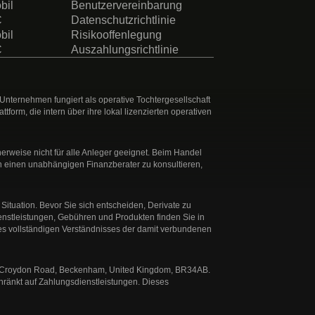
bil
Benutzervereinbarung
C
Datenschutzrichtlinie
bil
Risikooffenlegung
C
Auszahlungsrichtlinie
Unternehmen fungiert als operative Tochtergesellschaft
rm, die intern über ihre lokal lizenzierten operativen
herweise nicht für alle Anleger geeignet. Beim Handel
n einen unabhängigen Finanzberater zu konsultieren,
 Situation. Bevor Sie sich entscheiden, Derivate zu
Dienstleistungen, Gebühren und Produkten finden Sie in
nes vollständigen Verständnisses der damit verbundenen
: 37 Croydon Road, Beckenham, United Kingdom, BR34AB.
hränkt auf Zahlungsdienstleistungen. Dieses