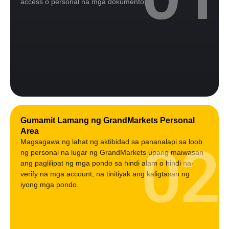
access o personal na mga dokumento.
Gumamit Lamang ng GrandMarkets Personal
Area
02
Magsagawa ng lahat ng aktibidad sa pananalapi sa loob
ng personal na lugar ng GrandMarkets upang maiwasan
ang paglilipat ng mga pondo sa hindi alam o hindi na-
verify na mga account, na tinitiyak ang kaligtasan ng
iyong mga pondo.