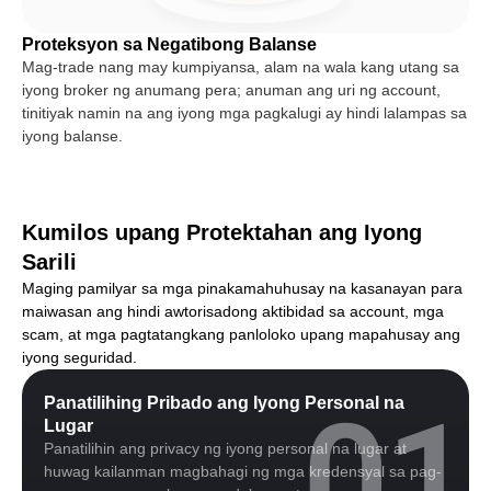
Proteksyon sa Negatibong Balanse
Mag-trade nang may kumpiyansa, alam na wala kang utang sa
iyong broker ng anumang pera; anuman ang uri ng account,
tinitiyak namin na ang iyong mga pagkalugi ay hindi lalampas sa
iyong balanse.
Kumilos upang Protektahan ang Iyong
Sarili
Maging pamilyar sa mga pinakamahuhusay na kasanayan para
maiwasan ang hindi awtorisadong aktibidad sa account, mga
scam, at mga pagtatangkang panloloko upang mapahusay ang
iyong seguridad.
01
Panatilihing Pribado ang Iyong Personal na
Lugar
Panatilihin ang privacy ng iyong personal na lugar at
huwag kailanman magbahagi ng mga kredensyal sa pag-