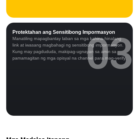
03
Protektahan ang Sensitibong Impormasyon
Manatiling mapagbantay laban sa mga kahina-hinalang
link at iwasang magbahagi ng sensitibong impormasyon.
Kung may pagdududa, makipag-ugnayan sa amin sa
pamamagitan ng mga opisyal na channel para mag-verify.