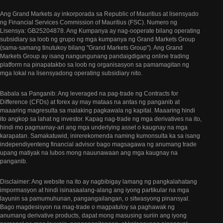
Ang Grand Markets ay inkorporada sa Republic of Mauritius at lisensyado
ng Financial Services Commission of Mauritius (FSC). Numero ng
Lisensya: GB25204878. Ang Kumpanya ay nag-ooperate bilang operating
subsidiary sa loob ng grupo ng mga kumpanya ng Grand Markets Group
(sama-samang tinutukoy bilang "Grand Markets Group"). Ang Grand
Markets Group ay isang nangungunang pandaigdigang online trading
platform na pinapatakbo sa loob ng organisasyon sa pamamagitan ng
mga lokal na lisensyadong operating subsidiary nito.
Babala sa Panganib: Ang leveraged na pag-trade ng Contracts for
Difference (CFDs) at forex ay may mataas na antas ng panganib at
maaaring magresulta sa malaking pagkawala ng kapital. Maaaring hindi
ito angkop sa lahat ng investor. Kapag nag-trade ng mga derivatives na ito,
hindi mo pagmamay-ari ang mga underlying asset o kaugnay na mga
karapatan. Samakatuwid, inirerekomenda naming kumonsulta ka sa isang
independiyenteng financial advisor bago magsagawa ng anumang trade
upang matiyak na lubos mong nauunawaan ang mga kaugnay na
panganib.
Disclaimer: Ang website na ito ay nagbibigay lamang ng pangkalahatang
impormasyon at hindi isinasaalang-alang ang iyong partikular na mga
layunin sa pamumuhunan, pangangailangan, o sitwasyong pinansyal.
Bago magdesisyon na mag-trade o magpatuloy sa paghawak ng
anumang derivative products, dapat mong masusing suriin ang iyong