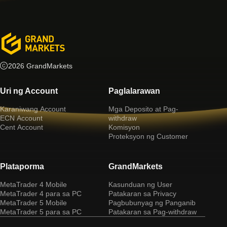
2026 GrandMarkets
Uri ng Account
Paglalarawan
Karaniwang Account
Mga Deposito at Pag-
ECN Account
withdraw
Cent Account
Komisyon
Proteksyon ng Customer
Plataporma
GrandMarkets
MetaTrader 4 Mobile
Kasunduan ng User
MetaTrader 4 para sa PC
Patakaran sa Privacy
MetaTrader 5 Mobile
Pagbubunyag ng Panganib
MetaTrader 5 para sa PC
Patakaran sa Pag-withdraw