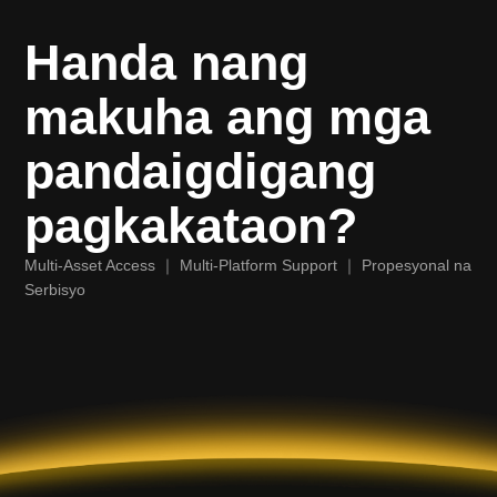
Handa nang
makuha ang mga
pandaigdigang
pagkakataon?
Multi-Asset Access ｜ Multi-Platform Support ｜ Propesyonal na
Serbisyo