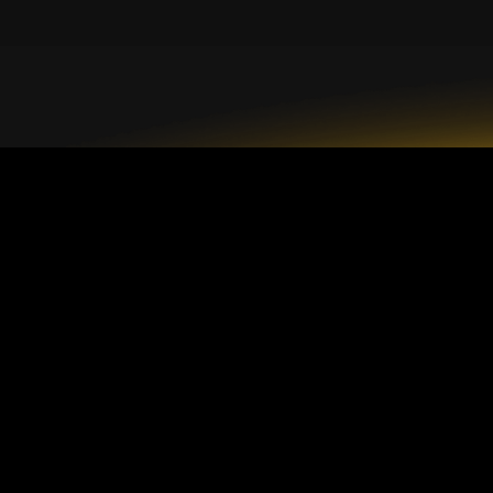
Type de com
GrandMarkets 2026
Compte standa
Compte ECN