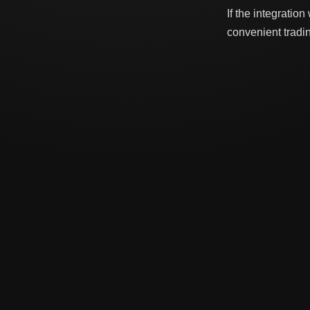
If the integrati
convenient tradi