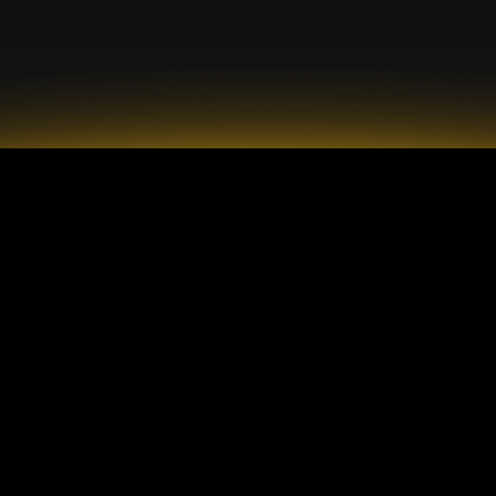
pte
Description
Plateforme
rd
Dépôts et retraits
MetaTrader 4 Mo
Commission
MetaTrader 4 P