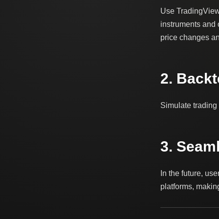
Use TradingView'
instruments and 
price changes an
2. Backt
Simulate trading 
3. Seam
In the future, us
platforms, making