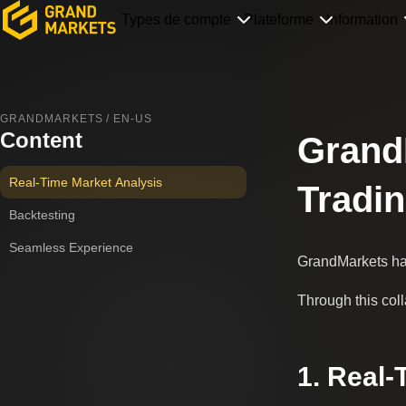
Types de compte
Plateforme
Information
GRANDMARKETS / EN-US
Content
GrandM
Real-Time Market Analysis
Tradi
Backtesting
Seamless Experience
GrandMarkets has 
Through this coll
1. Real-