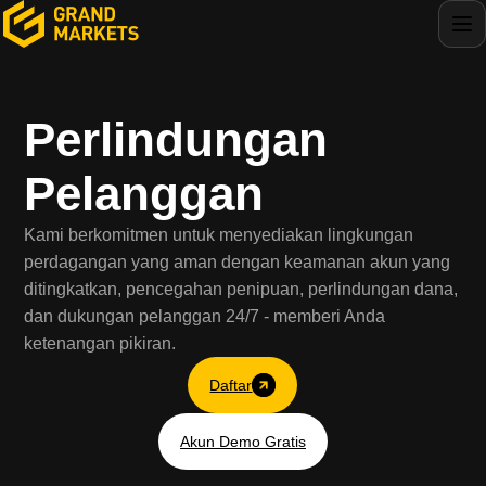
Perlindungan
Pelanggan
Kami berkomitmen untuk menyediakan lingkungan
perdagangan yang aman dengan keamanan akun yang
ditingkatkan, pencegahan penipuan, perlindungan dana,
dan dukungan pelanggan 24/7 - memberi Anda
ketenangan pikiran.
Daftar
Akun Demo Gratis