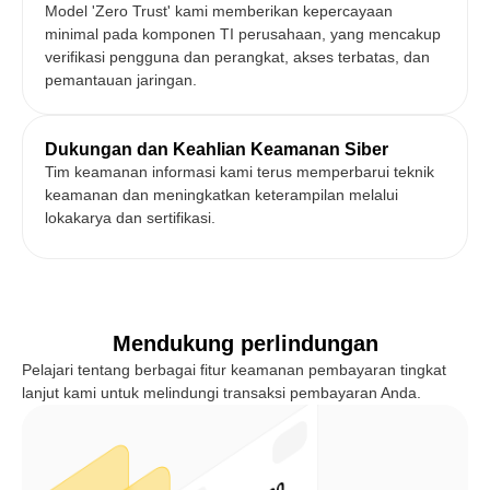
Model 'Zero Trust' kami memberikan kepercayaan
minimal pada komponen TI perusahaan, yang mencakup
verifikasi pengguna dan perangkat, akses terbatas, dan
pemantauan jaringan.
Dukungan dan Keahlian Keamanan Siber
Tim keamanan informasi kami terus memperbarui teknik
keamanan dan meningkatkan keterampilan melalui
lokakarya dan sertifikasi.
Mendukung perlindungan
Pelajari tentang berbagai fitur keamanan pembayaran tingkat
lanjut kami untuk melindungi transaksi pembayaran Anda.