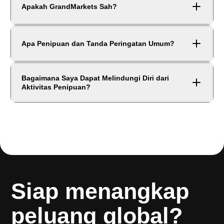
Apakah GrandMarkets Sah?
Apa Penipuan dan Tanda Peringatan Umum?
Bagaimana Saya Dapat Melindungi Diri dari
Aktivitas Penipuan?
Siap menangkap
peluang global?