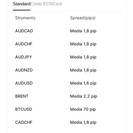
Standard
Conto ECN
Cent
Strumento
Spread(pips)
Co
AUDCAD
Media 1,8 pip
Ne
AUDCHF
Media 1,8 pip
Ne
AUDJPY
Media 1,8 pip
Ne
AUDNZD
Media 1,8 pip
Ne
AUDUSD
Media 1,6 pip
Ne
BRENT
Media 2,2 pip
Ne
BTCUSD
Media 70 pip
Ne
CADCHF
Media 1,8 pip
Ne