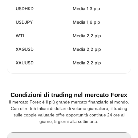
USDHKD
Media 1,3 pip
Ne
USDJPY
Media 1,6 pip
Ne
WTI
Media 2,2 pip
Ne
XAGUSD
Media 2,2 pip
Ne
XAUUSD
Media 2,2 pip
Ne
Condizioni di trading nel mercato Forex
Il mercato Forex è il più grande mercato finanziario al mondo.
Con oltre 5,5 trilioni di dollari di volume giornaliero, il trading
sulle coppie valutarie offre opportunità continue 24 ore al
giorno, 5 giorni alla settimana.