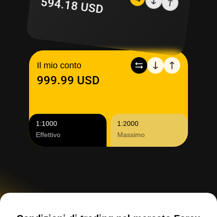
594.18 USD
Il mio conto
999.99 USD
1:1000
1:2000
Effettivo
Massimo