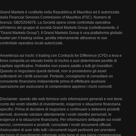
Grand Markets è costituita nella Repubblica di Mauritius ed è autorizzata
dalla Financial Services Commission of Mauritius (FSC). Numero di
licenza: GB25204878. La Società opera come controllata operativa
all'interno del gruppo di società Grand Markets Group (collettivamente, il
"Grand Markets Group"). Il Grand Markets Group è una piattaforma globale
leader per il trading online, gestita internamente attraverso le sue
controllate operative locali autorizzate.
Avvertenza sui rischi: il trading con Contracts for Difference (CFD) a leva e
forex comporta un elevato livello di rischio e può determinare perdite di
capitale significative. Potrebbe non essere adatto a tutti gli investitori.
Quando si negoziano questi derivati, non si possiedono gli asset
sottostanti né i diritti associati. Pertanto, consigliamo di consultare un
consulente finanziario indipendente prima di effettuare qualsiasi
operazione per assicurarsi di comprendere appieno i rischi coinvolti.
Disclaimer: questo sito web fornisce solo informazioni generali e non tiene
conto dei vostri obiettivi di investimento, esigenze o situazione finanziaria
specifici. Prima di decidere di negoziare o continuare a detenere prodotti
derivati, dovreste valutare attentamente i vostri obiettivi personali, le
esigenze e la situazione finanziaria. Per informazioni dettagliate sui nostri
servizi, commissioni e prodotti, consultate i nostri documenti ufficiali.
Assicuratevi di aver letto tutti i documenti legali pertinenti per prendere
decisioni di investimento informate sulla base di una piena comprensione