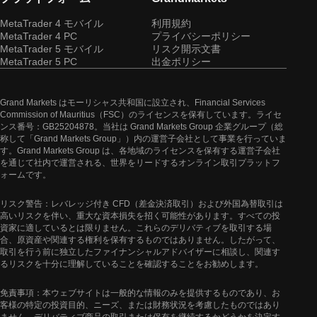
MetaTrader 4 モバイル
利用規約
MetaTrader 4 PC
プライバシーポリシー
MetaTrader 5 モバイル
リスク開示文書
MetaTrader 5 PC
出金ポリシー
Grand Markets はモーリシャス共和国に設立され、Financial Services
Commission of Mauritius（FSC）のライセンスを保有しています。ライセ
ンス番号：GB25204878。当社は Grand Markets Group 企業グループ（総
称して「Grand Markets Group」）内の運営子会社として事業を行っていま
す。Grand Markets Group は、各地域のライセンスを保有する運営子会社
を通じて社内で運営される、世界をリードするオンライン取引プラットフ
ォームです。
リスク警告：レバレッジ付き CFD（差金決済取引）および外国為替取引は
高いリスクを伴い、重大な資本損失を招く可能性があります。すべての投
資家に適しているとは限りません。これらのデリバティブを取引する場
合、原資産や関連する権利を保有するものではありません。したがって、
取引を行う前に独立したファイナンシャルアドバイザーに相談し、関連す
るリスクを十分に理解していることを確認することをお勧めします。
免責事項：本ウェブサイトは一般的な情報のみを提供するものであり、お
客様の特定の投資目的、ニーズ、または財務状況を考慮したものではあり
ません。デリバティブ商品の取引または保有を継続するかどうかを決定す