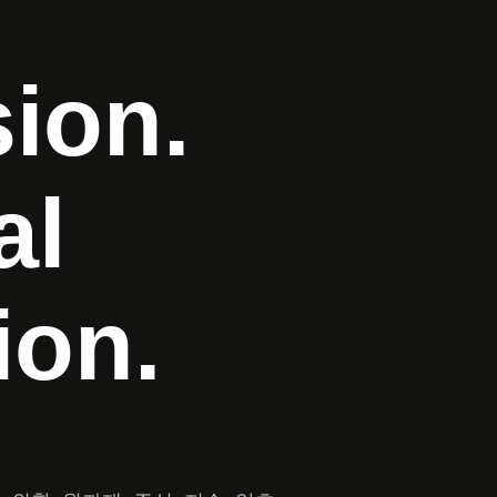
sion.
al
ion.