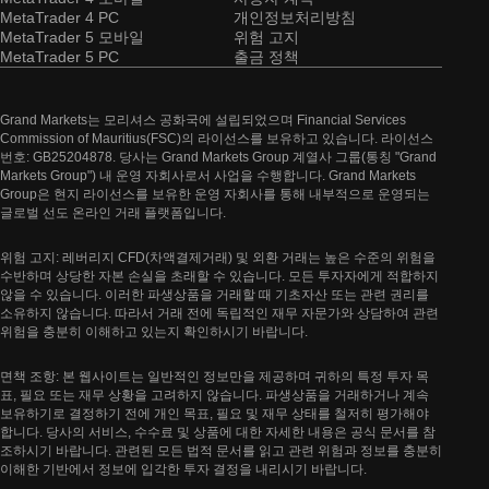
MetaTrader 4 PC
개인정보처리방침
MetaTrader 5 모바일
위험 고지
MetaTrader 5 PC
출금 정책
Grand Markets는 모리셔스 공화국에 설립되었으며 Financial Services
Commission of Mauritius(FSC)의 라이선스를 보유하고 있습니다. 라이선스
번호: GB25204878. 당사는 Grand Markets Group 계열사 그룹(통칭 "Grand
Markets Group") 내 운영 자회사로서 사업을 수행합니다. Grand Markets
Group은 현지 라이선스를 보유한 운영 자회사를 통해 내부적으로 운영되는
글로벌 선도 온라인 거래 플랫폼입니다.
위험 고지: 레버리지 CFD(차액결제거래) 및 외환 거래는 높은 수준의 위험을
수반하며 상당한 자본 손실을 초래할 수 있습니다. 모든 투자자에게 적합하지
않을 수 있습니다. 이러한 파생상품을 거래할 때 기초자산 또는 관련 권리를
소유하지 않습니다. 따라서 거래 전에 독립적인 재무 자문가와 상담하여 관련
위험을 충분히 이해하고 있는지 확인하시기 바랍니다.
면책 조항: 본 웹사이트는 일반적인 정보만을 제공하며 귀하의 특정 투자 목
표, 필요 또는 재무 상황을 고려하지 않습니다. 파생상품을 거래하거나 계속
보유하기로 결정하기 전에 개인 목표, 필요 및 재무 상태를 철저히 평가해야
합니다. 당사의 서비스, 수수료 및 상품에 대한 자세한 내용은 공식 문서를 참
조하시기 바랍니다. 관련된 모든 법적 문서를 읽고 관련 위험과 정보를 충분히
이해한 기반에서 정보에 입각한 투자 결정을 내리시기 바랍니다.