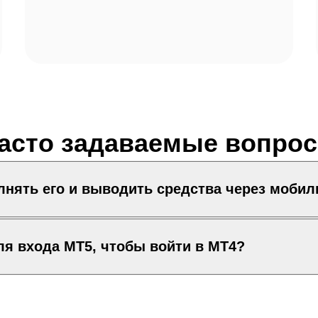
асто задаваемые вопро
олнять его и выводить средства через моби
ля входа MT5, чтобы войти в MT4?