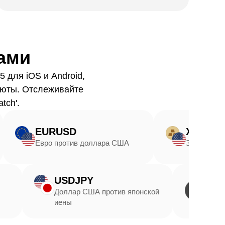
ами
 для iOS и Android,
люты. Отслеживайте
tch'.
EURUSD
XAUUSD
вро против доллара США
Золото против долла
USDJPY
против
Доллар США против японской
иены