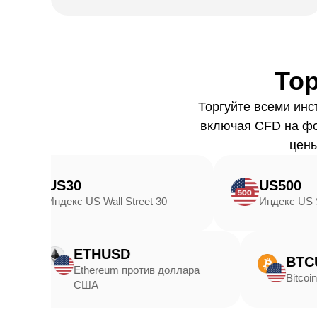
То
Торгуйте всеми инс
включая CFD на фо
цены
S30
US500
декс US Wall Street 30
Индекс US S&P 500
ETHUSD
Ethereum против доллара
США