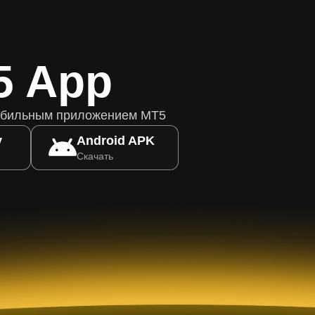
5 App
обильным приложением MT5
y
Android APK
Скачать