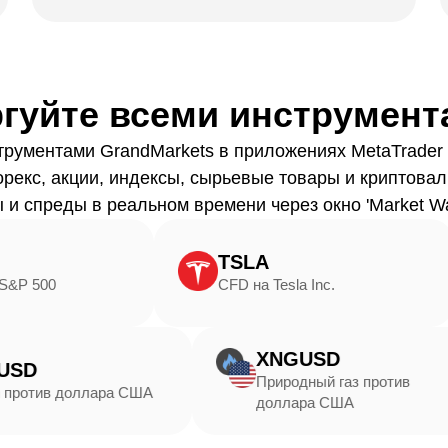
ргуйте всеми инструмент
трументами GrandMarkets в приложениях MetaTrader 5
рекс, акции, индексы, сырьевые товары и криптова
 и спреды в реальном времени через окно 'Market Wa
TSLA
CFD на Tesla Inc.
Е
XNGUSD
BTCUSD
Природный газ 
Bitcoin против доллара США
доллара США