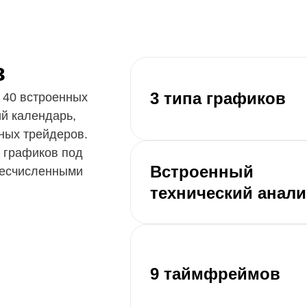
з
3 типа графиков
 40 встроенных
й календарь,
ных трейдеров.
 графиков под
Встроенный
бесчисленными
технический анали
9 таймфреймов