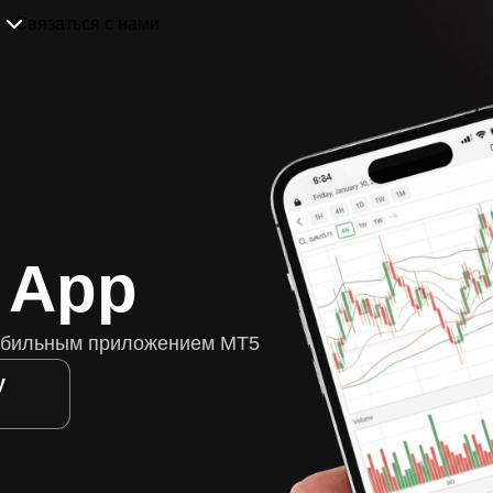
Связаться с нами
 App
обильным приложением MT5
y