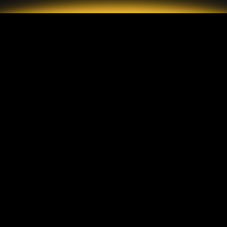
2026 GrandMarkets
Loại tài khoản
Mô tả
Tài khoản Standard
Gửi tiền và rút tiền
Tài khoản ECN
Hoa hồng
Tài khoản Cent
Bảo vệ khách hàng
Nền tảng
GrandMarkets
MetaTrader 4 Di động
Thỏa thuận người dùng
MetaTrader 4 PC
Chính sách bảo mật