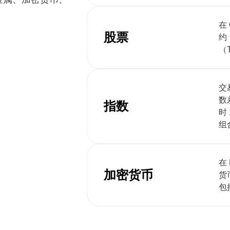
在
股票
约
（
交
数
指数
时
组
在
加密货币
货
包