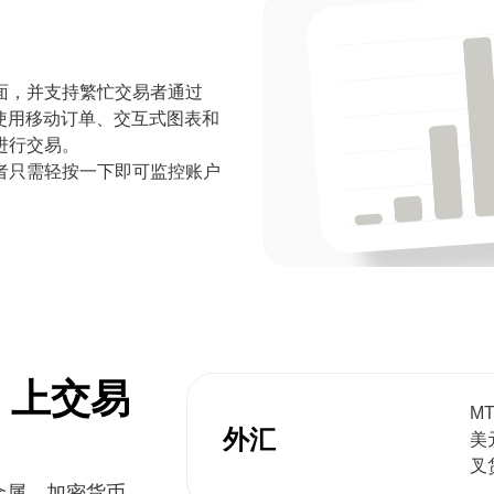
inux 桌面，并支持繁忙交易者通过
易。使用移动订单、交互式图表和
进行交易。
者只需轻按一下即可监控账户
 5 上交易
M
外汇
美
叉
贵金属、加密货币、