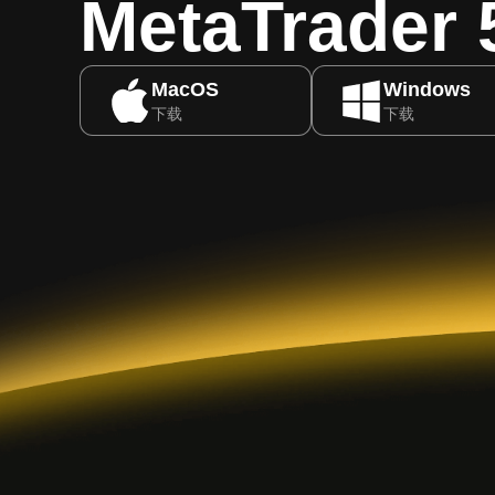
MetaTrader 
MacOS
Windows
下载
下载