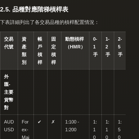
2.5. 品種對應階梯槓桿表
下表詳細列出了各交易品種的槓桿配置情況：
交易
資
帳
固
動態槓桿
0-
1-
2-
5-
代號
產
戶
定
（HMR）
1
2
5
20
類
槓
槓
手
手
手
手
別
桿
桿
外
匯-
主要
貨幣
對
AUD
For
✔
✗
1:100 -
1:
1:
1:
1:
USD
ex-
1:200
1
1
5
20
Maj
0
0
0
0