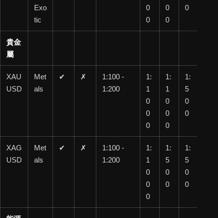
Exo
0
0
0
tic
0
0
貴金
屬
XAU
Met
✔
✗
1:100 -
1:
1:
1:
1:
USD
als
1:200
1
1
5
20
0
0
0
0
0
0
0
0
0
XAG
Met
✔
✗
1:100 -
1:
1:
1:
1:
USD
als
1:200
1
5
5
10
0
0
0
0
0
0
0
0