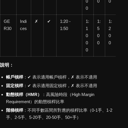
0
0
0
0
GE
Indi
✗
✔
1:20 -
1:
1:
1:
1:
R30
ces
1:50
1
5
2
10
0
0
0
0
0
0
0
0
說明：
帳戶槓桿
：✔ 表示適用帳戶槓桿，✗ 表示不適用
固定槓桿
：✔ 表示適用固定槓桿，✗ 表示不適用
動態槓桿（HMR）
：高風險時段（High Margin
Requirement）的動態槓桿比率
階梯槓桿
：不同手數區間所對應的槓桿比率（0-1手、1-2
手、2-5手、5-20手、20-50手、50+手）