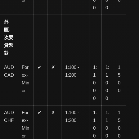
0
0
外
匯-
次要
貨幣
對
AUD
For
✔
✗
1:100 -
1:
1:
1:
1:
CAD
ex-
1:200
1
1
5
20
Min
0
0
0
0
or
0
0
0
0
0
AUD
For
✔
✗
1:100 -
1:
1:
1:
1:
CHF
ex-
1:200
1
1
5
10
Min
0
0
0
0
or
0
0
0