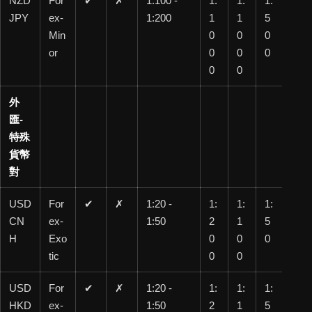
NZD
For
✔
✗
1:100 -
1:
1:
1:
1:
JPY
ex-
1:200
1
1
5
20
Min
0
0
0
0
or
0
0
0
0
0
外
匯-
特殊
貨幣
對
USD
For
✔
✗
1:20 -
1:
1:
1:
1:
CN
ex-
1:50
2
1
5
20
H
Exo
0
0
0
tic
0
0
USD
For
✔
✗
1:20 -
1:
1:
1:
1:
HKD
ex-
1:50
2
1
5
20