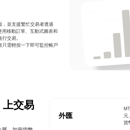
inux 桌面，並支援繁忙交易者透過
易。使用移動訂單、互動式圖表和
進行交易。
者只需輕按一下即可監控帳戶
 5 上交易
M
外匯
元
貨
貴金屬、加密貨幣、