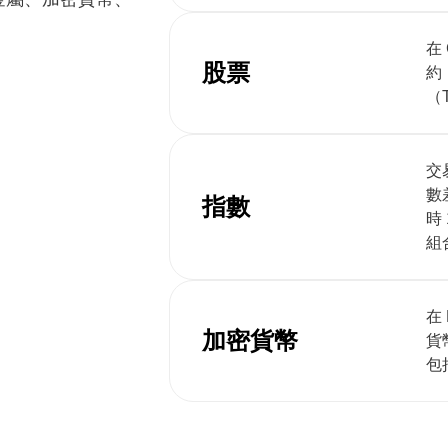
在
股票
約
（
交
數
指數
時
組
在
加密貨幣
貨
包