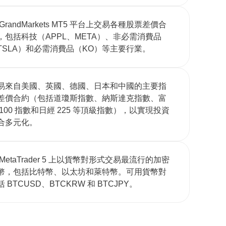
 GrandMarkets MT5 平台上交易各種股票差價合
，包括科技（APPL、META）、非必需消費品
TSLA）和必需消費品（KO）等主要行業。
易來自美國、英國、德國、日本和中國的主要指
差價合約（包括道瓊斯指數、納斯達克指數、富
 100 指數和日經 225 等頂級指數），以實現投資
合多元化。
 MetaTrader 5 上以貨幣對形式交易最流行的加密
幣，包括比特幣、以太坊和萊特幣。可用貨幣對
括 BTCUSD、BTCKRW 和 BTCJPY。