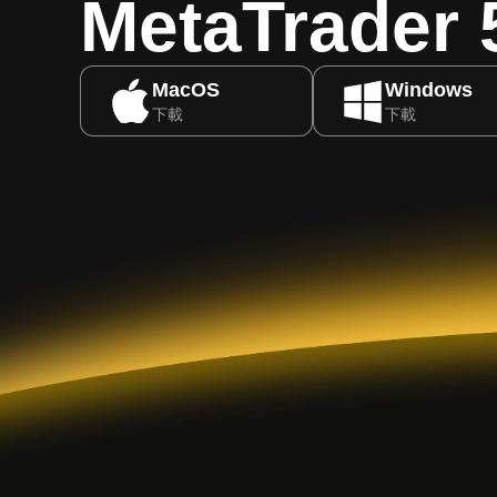
MetaTrader 
MacOS
Windows
下載
下載