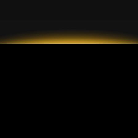
Crie a sua conta GrandMarkets e comece a negociar em
poucos minutos.
GET IT ON
GET IT ON
App Store
Google Play
Descarregue o pacote APK
diretamente