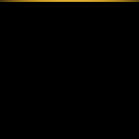
สร้างบัญชี GrandMarkets ของคุณและเริ่มการซื้อขายในไม่
กี่นาที
GET IT ON
GET IT ON
App Store
Google Play
ดาวน์โหลดแพ็กเกจ APK โดยตรง
2026 GrandMarkets
ประเภทบัญชี
ข้อมูล
บัญชีมาตรฐาน
การฝากและถอนเงิน
บัญชี ECN
ค่าคอมมิชชั่น
บัญชีเซ็นต์
การคุ้มครองลูกค้า