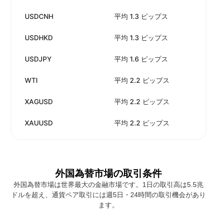
USDCNH
平均 1.3 ピップス
手
USDHKD
平均 1.3 ピップス
手
USDJPY
平均 1.6 ピップス
手
WTI
平均 2.2 ピップス
手
XAGUSD
平均 2.2 ピップス
手
XAUUSD
平均 2.2 ピップス
手
外国為替市場の取引条件
外国為替市場は世界最大の金融市場です。1日の取引高は5.5兆
ドルを超え、通貨ペア取引には週5日・24時間の取引機会があり
ます。