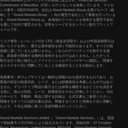
Grand Markets はモーリシャス共和国に設立され、Financial Services
Commission of Mauritius（FSC）のライセンスを保有しています。ライセ
ンス番号：GB25204878。当社は Grand Markets Group 企業グループ（総
称して「Grand Markets Group」）内の運営子会社として事業を行っていま
す。Grand Markets Group は、各地域のライセンスを保有する運営子会社
を通じて社内で運営される、世界をリードするオンライン取引プラットフ
ォームです。
リスク警告：レバレッジ付き CFD（差金決済取引）および外国為替取引は
高いリスクを伴い、重大な資本損失を招く可能性があります。すべての投
資家に適しているとは限りません。これらのデリバティブを取引する場
合、原資産や関連する権利を保有するものではありません。したがって、
取引を行う前に独立したファイナンシャルアドバイザーに相談し、関連す
るリスクを十分に理解していることを確認することをお勧めします。
免責事項：本ウェブサイトは一般的な情報のみを提供するものであり、お
客様の特定の投資目的、ニーズ、または財務状況を考慮したものではあり
ません。デリバティブ商品の取引または保有を継続するかどうかを決定す
る前に、個人の目的、ニーズ、財務状況を十分に評価してください。当社
のサービス、手数料、商品に関する詳細は、公式文書をご参照ください。
関連するすべての法的文書を読み、関連するリスクと情報を十分に理解し
た上で、十分な情報に基づく投資判断を行ってください。
Grand Markets Services Limited（「Grand Markets Services」）は、英国
で登録番号 17237581 により設立されています。登録住所：37 Croydon
Road, Beckenham, United Kingdom, BR34AB。Grand Markets Services